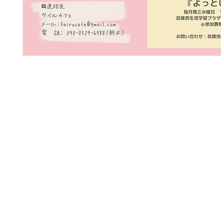
https://tairucafe.wixsite.com/tairucafe
©️2020
タイルカフェcreated with WIX.com